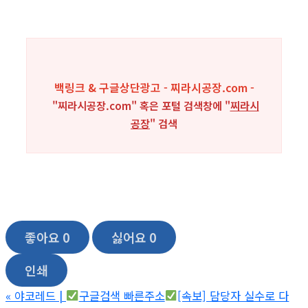
백링크 & 구글상단광고 - 찌라시공장.com -
"찌라시공장.com" 혹은 포털 검색창에 "
찌라시
공장
" 검색
좋아요
0
싫어요
0
인쇄
«
야코레드 |
구글검색 빠른주소
[속보] 담당자 실수로 다