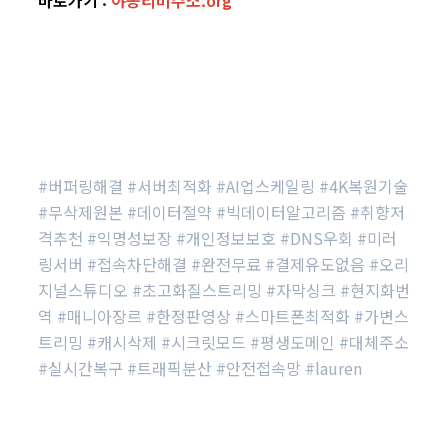
#버퍼링해결 #서버최적화 #AI업스케일링 #4K복원기술
#무삭제원본 #데이터절약 #빅데이터알고리즘 #취향저
격추천 #익명성보장 #개인정보보호 #DNS우회 #미러
링서버 #접속차단해결 #완전무료 #결제유도없음 #오리
지널스튜디오 #초고화질스트리밍 #자막싱크 #현지화번
역 #매니아장르 #한정판영상 #스마트폰최적화 #가변스
트리밍 #캐시삭제 #시크릿모드 #평생도메인 #대체주소
#실시간복구 #트래픽분산 #안전접속망 #lauren