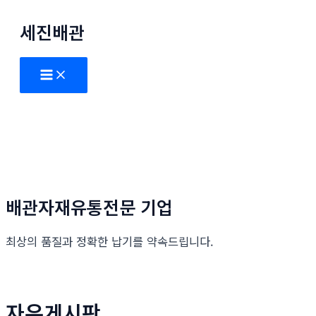
콘
세진배관
텐
츠
로
Main
Menu
건
너
뛰
기
배관자재유통전문 기업
최상의 품질과 정확한 납기를 약속드립니다.
자유게시판