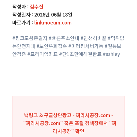
작성자
:
김수진
작성일자
:
2026년 06월 18일
바로가기
:
linkmoeum.com
#링크모음종결자 #빠른주소안내 #인생허비끝 #먹튀없
는안전지대 #보안우회접속 #미러링서버가동 #철통보
안검증 #프리미엄좌표 #단1초만에해결완료 #ashley
백링크 & 구글상단광고 - 찌라시공장.com -
"찌라시공장.com" 혹은 포털 검색창에서 "
찌
라시공장
" 확인