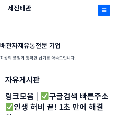
콘
세진배관
텐
Mai
츠
로
Men
건
너
배관자재유통전문 기업
뛰
기
최상의 품질과 정확한 납기를 약속드립니다.
자유게시판
링크모음 |
구글검색 빠른주소
인생 허비 끝! 1초 만에 해결