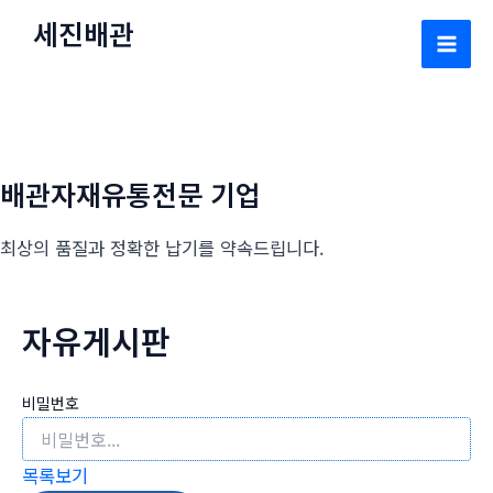
콘
세진배관
텐
Mai
츠
로
Men
건
너
배관자재유통전문 기업
뛰
기
최상의 품질과 정확한 납기를 약속드립니다.
자유게시판
비밀번호
목록보기