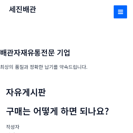
콘
세진배관
텐
Mai
츠
로
Men
건
너
배관자재유통전문 기업
뛰
기
최상의 품질과 정확한 납기를 약속드립니다.
자유게시판
구매는 어떻게 하면 되나요?
작성자