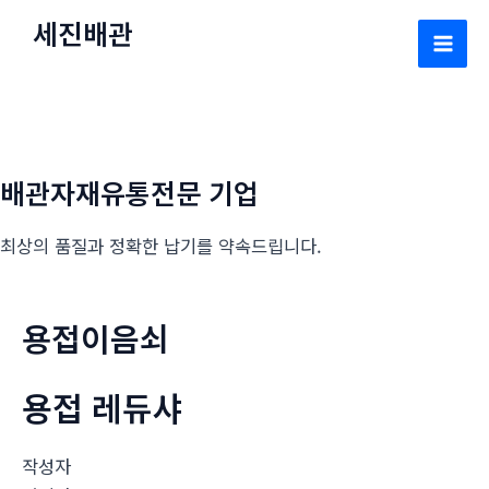
콘
세진배관
텐
Mai
츠
로
Men
건
너
배관자재유통전문 기업
뛰
기
최상의 품질과 정확한 납기를 약속드립니다.
용접이음쇠
용접 레듀샤
작성자