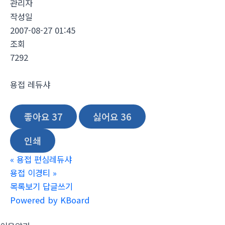
관리자
작성일
2007-08-27 01:45
조회
7292
용접 레듀샤
좋아요
37
싫어요
36
인쇄
«
용접 편심레듀샤
용접 이경티
»
목록보기
답글쓰기
Powered by KBoard