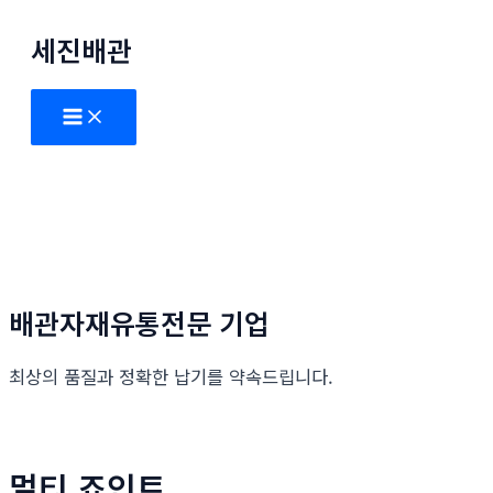
콘
세진배관
텐
츠
로
Main
Menu
건
너
뛰
기
배관자재유통전문 기업
최상의 품질과 정확한 납기를 약속드립니다.
멀티 죠인트